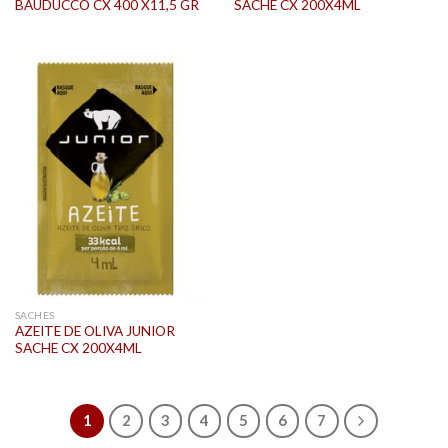
BAUDUCCO CX 400 X11,5 GR
SACHE CX 200X4ML
SACHES
AZEITE DE OLIVA JUNIOR
SACHE CX 200X4ML
1
2
3
4
5
6
7