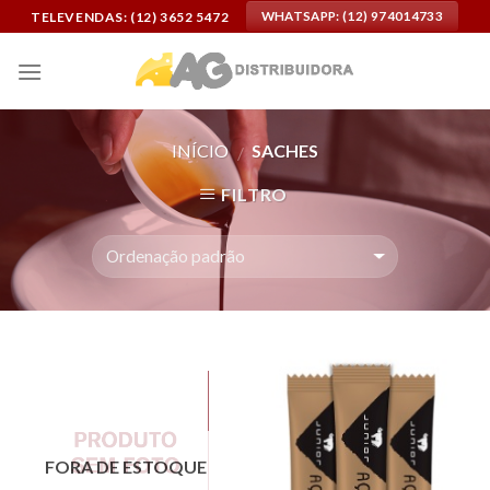
Skip
TELEVENDAS: (12) 3652 5472
WHATSAPP: (12) 974014733
to
content
INÍCIO
SACHES
/
FILTRO
FORA DE ESTOQUE