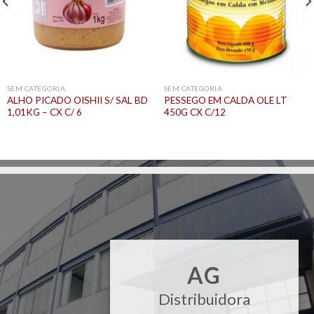
SEM CATEGORIA
SEM CATEGORIA
ALHO PICADO OISHII S/ SAL BD
PESSEGO EM CALDA OLE LT
1,01KG – CX C/ 6
450G CX C/12
AG
Distribuidora