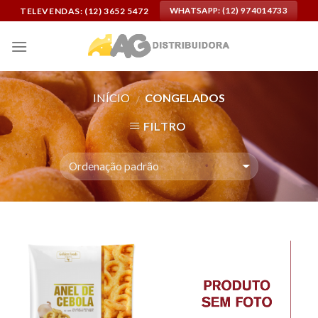
Skip
TELEVENDAS: (12) 3652 5472
WHATSAPP: (12) 974014733
to
content
INÍCIO
CONGELADOS
/
FILTRO