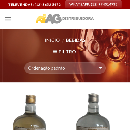
Skip
TELEVENDAS: (12) 3652 5472
WHATSAPP: (12) 974014733
to
content
INÍCIO
BEBIDAS
/
FILTRO