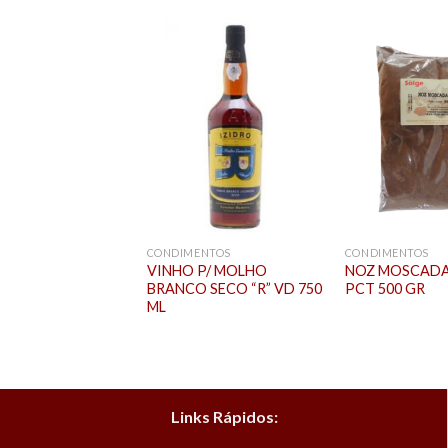
ENTOS
CONDIMENTOS
CONDIMENTOS
 EM FLOCOS PCT
VINHO P/ MOLHO
NOZ MOSCADA
BRANCO SECO “R” VD 750
PCT 500 GR
ML
Links Rápidos: