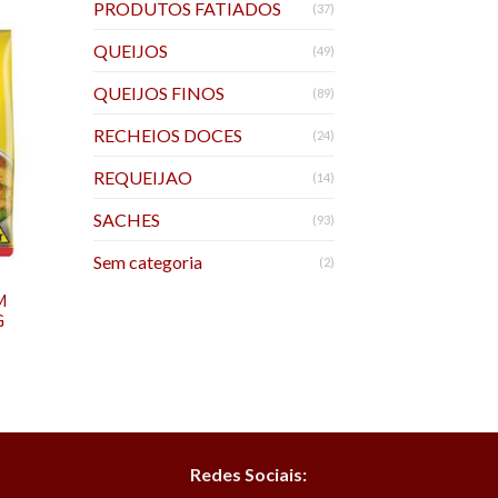
PRODUTOS FATIADOS
(37)
QUEIJOS
(49)
QUEIJOS FINOS
(89)
RECHEIOS DOCES
(24)
REQUEIJAO
(14)
SACHES
(93)
Sem categoria
(2)
M
G
Redes Sociais: